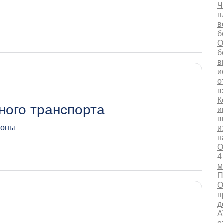
Ч
п
в
б
О
б
в
и
о
в
К
ного транспорта
и
в
роны
и
н
О
4
м
П
О
п
д
А
о