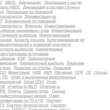
С
ДВОС
Декларация
Декларация и расчет
латы НВОС
Декларация о составе сточных
од
Декларация по пожарной
езопасности
Документация по
Т
Документация по пожарной
езопасности
Журналы
Инвентаризация
ыбросов парниковых газов
Инвентаризация
сточников выбросов
Инвентаризация
тходов
Кадастр отходов
Категорирование по
зрывопожарной и пожарной опасности
онтроль выбросов
Корректировка
нвентаризации источников
ыбросов
КЭР
Лабораторные
змерения
Лабораторный контроль
Лицензия
а воду
Лицензия на отходы
Лицензия
ПО
Мониторинг
НДВ
НМУ
Обучение
ОПР
ОТ
Отходы
 - ОС
Отчет о выполнении водоохранных
ероприятий
Отчет ОПО
Отчет
ЭК
отчетность МСП
Отчетность
РВ
Отчеты
Охрана труда
Оценка
рофессиональных рисков
Пакет
окументации по ГО и ЧС
Паспорт
ТЗ
Паспорт безопасности
Паспорт
тхода
ПДЛЧС
Первая помощь
План