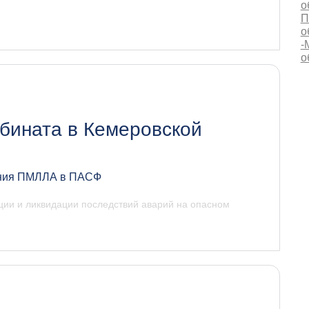
о
П
о
-
о
бината в Кемеровской
ания ПМЛЛА в ПАСФ
ции и ликвидации последствий аварий на опасном