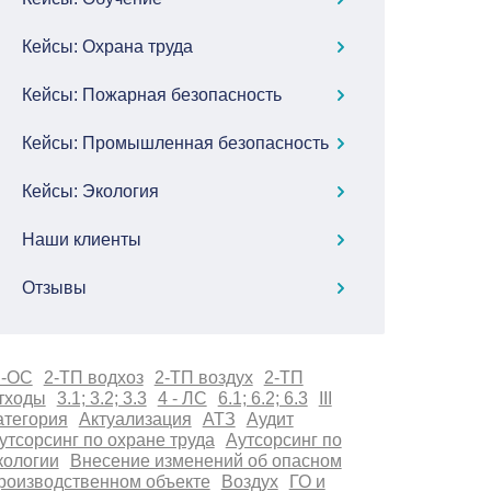
Кейсы: Охрана труда
Кейсы: Пожарная безопасность
Кейсы: Промышленная безопасность
Кейсы: Экология
Наши клиенты
Отзывы
 -ОС
2-ТП водхоз
2-ТП воздух
2-ТП
тходы
3.1; 3.2; 3.3
4 - ЛС
6.1; 6.2; 6.3
III
атегория
Актуализация
АТЗ
Аудит
утсорсинг по охране труда
Аутсорсинг по
кологии
Внесение изменений об опасном
роизводственном объекте
Воздух
ГО и