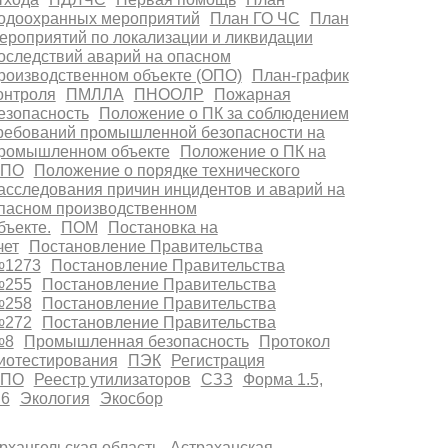
одоохранных мероприятий
План ГО ЧС
План
ероприятий по локализации и ликвидации
оследствий аварий на опасном
роизводственном объекте (ОПО)
План-график
онтроля
ПМЛЛА
ПНООЛР
Пожарная
езопасность
Положение о ПК за соблюдением
ребований промышленной безопасности на
ромышленном объекте
Положение о ПК на
ПО
Положение о порядке технического
асследования причин инцидентов и аварий на
пасном производственном
бъекте.
ПОМ
Постановка на
чет
Постановление Правительства
1273
Постановление Правительства
255
Постановление Правительства
258
Постановление Правительства
272
Постановление Правительства
№8
Промышленная безопасность
Протокол
иотестирования
ПЭК
Регистрация
ПО
Реестр утилизаторов
СЗЗ
Форма 1.5,
.6
Экология
Экосбор
рхангельская область
Астраханская