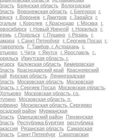
бласть
Брянская область
Вологодская
бласть
Воронежская область
г. Белгород
г.
рянск
г. Воронеж
г. Дмитров
г. Зарайск
г.
огалым
г. Королев
г. Краснодар
г. Москва
г.
овосибирск
г. Новый Уренгой
г. Норильск
г.
ермь
г. Подольск
г. Пущино
г. Рязань
г.
амара
г. Санкт Петербург
г. Сергиев Посад
г.
таврополь
Г. Тамбов, г. Астрахань
г.
отьково
г. Чита
г. Якутск
г. Ярославль
г..
орильск
Иркутская область, г.
нгарск
Калужская область
Кемеровская
бласть
Краснодарский край
Красноярский
рай
Курская область
Ленинградская
бласть
Московская область
Московская
бласть, г. Сергиев Посад
Московская область,
. Хотьково
Московская область, г.о.
тупино
Московская область, п.
офрино
Московская область, Сергиево
осадский район
Мурманская
бласть
Одинцовский район
Пензенская
бласть
Республика Бурятия
республика
акассия
Рязанская область
Самарская
бласть
Санкт Петербург
Саратовская