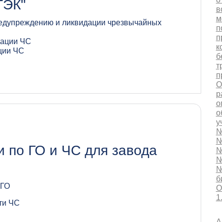
ТЭК"
в
м
предупреждению и ликвидации чрезвычайных
п
п
идации ЧС
к
ции ЧС
б
т
п
О
р
о
о
у
№
№
 по ГО и ЧС для завода
№
№
б
 ГО
О
1
ти ЧС
А