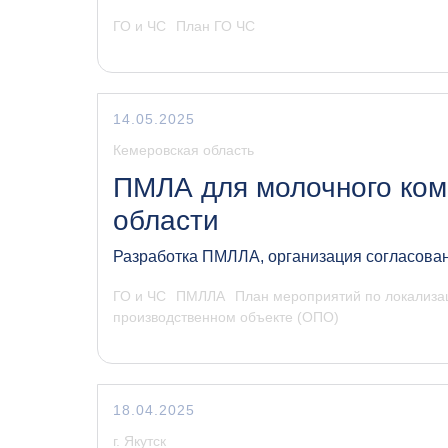
ГО и ЧС
План ГО ЧС
14.05.2025
Кемеровская область
ПМЛА для молочного ком
области
Разработка ПМЛЛА, организация согласов
ГО и ЧС
ПМЛЛА
План мероприятий по локализа
производственном объекте (ОПО)
18.04.2025
г. Якутск