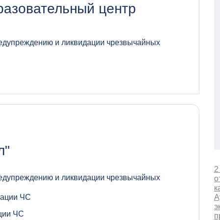
азовательный центр
предупреждению и ликвидации чрезвычайных
л"
2
предупреждению и ликвидации чрезвычайных
о
к
дации ЧС
А
э
ции ЧС
п