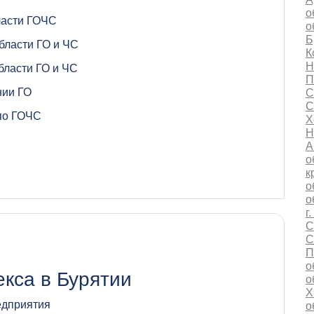
о
ласти ГОЧС
о
Б
бласти ГО и ЧС
К
Н
бласти ГО и ЧС
П
нии ГО
С
С
по ГОЧС
Х
Н
А
о
к
о
о
г
С
С
П
о
кса в Бурятии
о
Х
едприятия
о