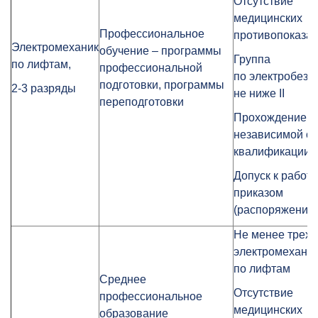
Отсутствие
медицинских
Профессиональное
противопоказа
Электромеханик
обучение – программы
Группа
по лифтам,
профессиональной
по электробезо
подготовки, программы
2-3 разряды
не ниже II
переподготовки
Прохождение
независимой о
квалификации
Допуск к работе
приказом
(распоряжение
Не менее трех 
электромехани
по лифтам
Среднее
Отсутствие
профессиональное
медицинских
образование