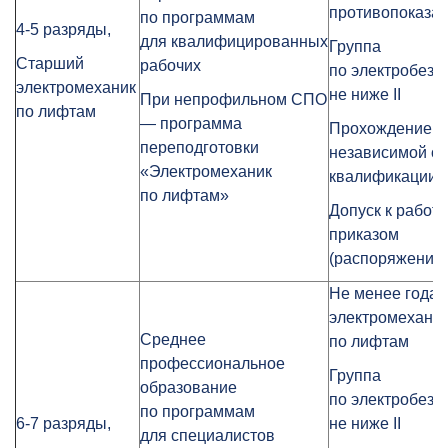
противопоказа
по программам
4-5 разряды,
для квалифицированных
Группа
Старший
рабочих
по электробезо
электромеханик
не ниже II
При непрофильном СПО
по лифтам
— программа
Прохождение
переподготовки
независимой о
«Электромеханик
квалификации
по лифтам»
Допуск к работе
приказом
(распоряжение
Не менее года
электромехани
Среднее
по лифтам
профессиональное
Группа
образование
по электробезо
по программам
6-7 разряды,
не ниже II
для специалистов