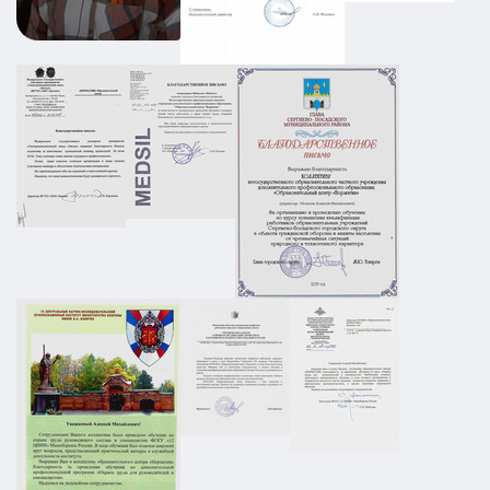
Промышленный объект РТИ:
категорирование, Ситуационный план и
Плана охраны объекта
АТЗ
Паспорт АТЗ
Паспорт безопасности
Постановление Правительства №258
01.03.2026
ПОДРОБНЕЕ
ПЛДЧС для ООО "НС-Ойл"
ГО и ЧС
ПДЛЧС
19.08.2025
ПОДРОБНЕЕ
Паспорт безопасности для предприятия
НПП в г. Москва
АТЗ
Паспорт АТЗ
Паспорт безопасности
Постановление Правительства №258
26.12.2025
ПОДРОБНЕЕ