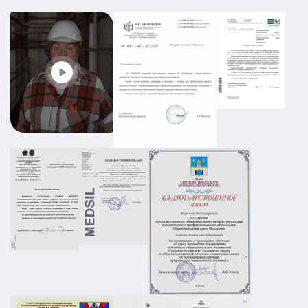
ПЛДЧС для МБУ ДО «Образовательный
центр «Смена»
ГО и ЧС
ПДЛЧС
19.08.2025
ПОДРОБНЕЕ
Промышленный объект РТИ:
категорирование, Ситуационный план и
Плана охраны объекта
АТЗ
Паспорт АТЗ
Паспорт безопасности
Постановление Правительства №258
01.03.2026
ПОДРОБНЕЕ
ПЛДЧС для ООО "НС-Ойл"
ГО и ЧС
ПДЛЧС
19.08.2025
ПОДРОБНЕЕ