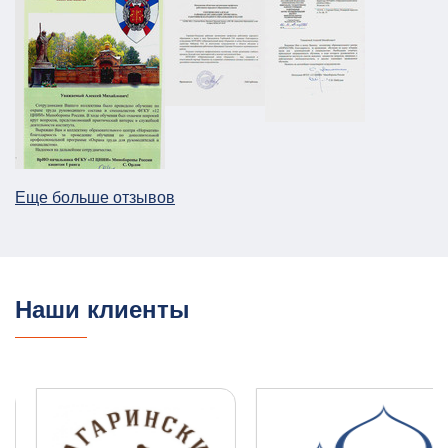
Паспорт безопасности для предприятия
НПП в г. Москва
АТЗ
Паспорт АТЗ
Паспорт безопасности
Постановление Правительства №258
26.12.2025
ПОДРОБНЕЕ
Еще больше отзывов
План ГО для Службы речного транспорта
ГО и ЧС
План ГО ЧС
13.08.2025
ПОДРОБНЕЕ
Наши клиенты
ПЛДЧС для ООО "НОВОТЭК"
ГО и ЧС
ПДЛЧС
04.08.2025
ПОДРОБНЕЕ