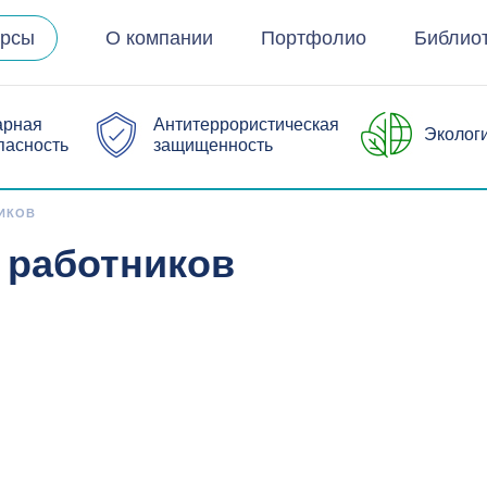
урсы
О компании
Портфолио
Библио
арная
Антитеррористическая
Эколог
пасность
защищенность
ИКОВ
 работников