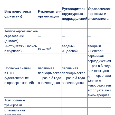
Руководители
Управленческий
Вид подготовки
Руководители
структурных
персонал и
(документ)
организации
подразделений
специалисты
Теплоэнергетическое
образование
—
—
—
(диплом)
Инструктажи (запись
вводный
вводный
вводный
в журнале)
и целевой
и целевой
первичная
периодическая
— раз в 3 года
Проверка знаний
первичная
первичная
или ежегодно
в РТН
периодическая
периодическая
для персонала,
(удостоверение
— раз в 3 года
— раз в 3 года
занятого
о проверке знаний)
внеочередная
внеочередная
непосредственно
эксплуатацией
внеочередная
Контрольные
—
—
—
тренировки
Специальная
—
—
—