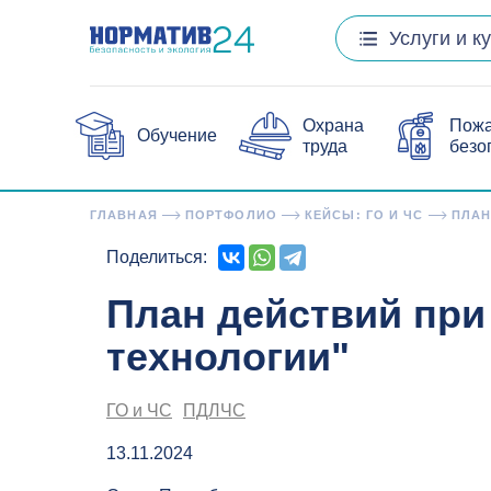
Услуги и к
Охрана
Пож
Обучение
труда
безо
ГЛАВНАЯ
ПОРТФОЛИО
КЕЙСЫ: ГО И ЧС
ПЛАН
Поделиться:
План действий пр
технологии"
ГО и ЧС
ПДЛЧС
13.11.2024