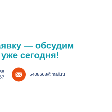
аявку — обсудим
 уже сегодня!
68
5408668@mail.ru
67