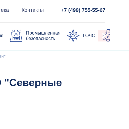
тека
Контакты
+7 (499) 755-55-67
Промышленная
ия
ГОЧС
Элек
безопасность
ИИ"
О "Северные