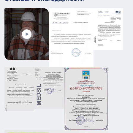
ПЛДЧС для МБУ ДО «Образовательный
центр «Смена»
ГО и ЧС
ПДЛЧС
19.08.2025
ПОДРОБНЕЕ
Промышленный объект РТИ:
категорирование, Ситуационный план и
Плана охраны объекта
АТЗ
Паспорт АТЗ
Паспорт безопасности
Постановление Правительства №258
01.03.2026
ПОДРОБНЕЕ
ПЛДЧС для ООО "НС-Ойл"
ГО и ЧС
ПДЛЧС
19.08.2025
ПОДРОБНЕЕ