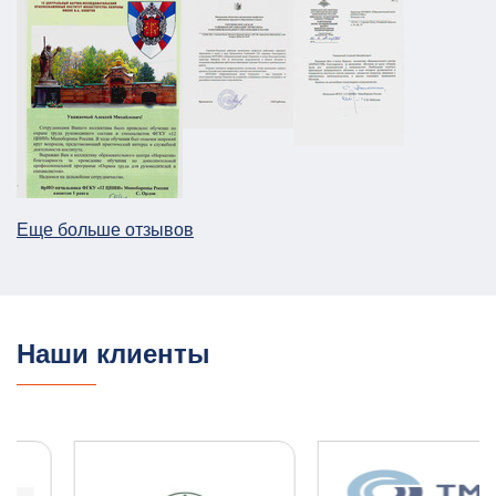
Паспорт безопасности для предприятия
НПП в г. Москва
АТЗ
Паспорт АТЗ
Паспорт безопасности
Постановление Правительства №258
26.12.2025
ПОДРОБНЕЕ
Еще больше отзывов
План ГО для Службы речного транспорта
ГО и ЧС
План ГО ЧС
13.08.2025
ПОДРОБНЕЕ
Наши клиенты
ПЛДЧС для ООО "НОВОТЭК"
ГО и ЧС
ПДЛЧС
04.08.2025
ПОДРОБНЕЕ