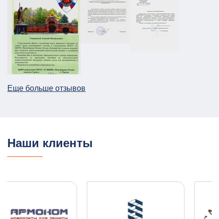
Паспорт безопасности для предприятия
НПП в г. Москва
АТЗ
Паспорт АТЗ
Паспорт безопасности
Постановление Правительства №258
26.12.2025
ПОДРОБНЕЕ
Еще больше отзывов
План ГО для Службы речного транспорта
ГО и ЧС
План ГО ЧС
13.08.2025
ПОДРОБНЕЕ
Наши клиенты
ПЛДЧС для ООО "НОВОТЭК"
ГО и ЧС
ПДЛЧС
04.08.2025
ПОДРОБНЕЕ