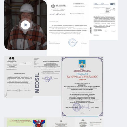
ПЛДЧС для МБУ ДО «Образовательный
центр «Смена»
ГО и ЧС
ПДЛЧС
19.08.2025
ПОДРОБНЕЕ
Промышленный объект РТИ:
категорирование, Ситуационный план и
Плана охраны объекта
АТЗ
Паспорт АТЗ
Паспорт безопасности
Постановление Правительства №258
01.03.2026
ПОДРОБНЕЕ
ПЛДЧС для ООО "НС-Ойл"
ГО и ЧС
ПДЛЧС
19.08.2025
ПОДРОБНЕЕ