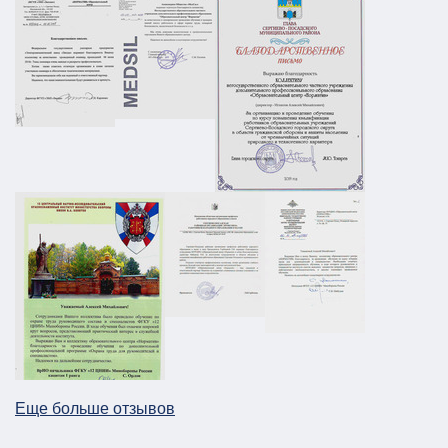
АТЗ
Паспорт АТЗ
Паспорт безопасности
Постановление Правительства №258
01.03.2026
ПОДРОБНЕЕ
ПЛДЧС для ООО "НС-Ойл"
ГО и ЧС
ПДЛЧС
19.08.2025
ПОДРОБНЕЕ
Паспорт безопасности для предприятия
НПП в г. Москва
АТЗ
Паспорт АТЗ
Паспорт безопасности
Постановление Правительства №258
26.12.2025
ПОДРОБНЕЕ
Еще больше отзывов
План ГО для Службы речного транспорта