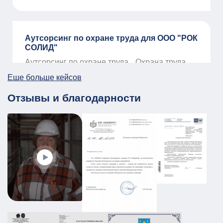
Аутсорсинг по охране труда для ООО "РОК
СОЛИД"
Аутсорсинг по охране труда
Охрана труда
01.01.2026
ПОДРОБНЕЕ
Еще больше кейсов
Отзывы и благодарности
ПЛДЧС для МБУ ДО «Образовательный
центр «Смена»
ГО и ЧС
ПДЛЧС
19.08.2025
ПОДРОБНЕЕ
Промышленный объект РТИ:
категорирование, Ситуационный план и
Плана охраны объекта