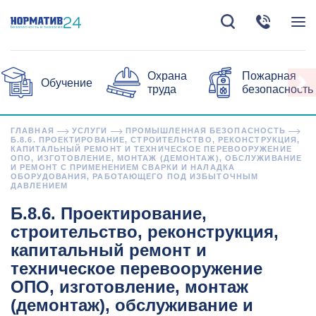
Охрана
Пожарная
Обучение
труда
безопасность
ГЛАВНАЯ
УСЛУГИ
ПРОМЫШЛЕННАЯ БЕЗОПАСНОСТЬ
Б.8.6. ПРОЕКТИРОВАНИЕ, СТРОИТЕЛЬСТВО, РЕКОНСТРУКЦИЯ,
КАПИТАЛЬНЫЙ РЕМОНТ И ТЕХНИЧЕСКОЕ ПЕРЕВООРУЖЕНИЕ
ОПО, ИЗГОТОВЛЕНИЕ, МОНТАЖ (ДЕМОНТАЖ), ОБСЛУЖИВАНИЕ
И РЕМОНТ С ПРИМЕНЕНИЕМ СВАРКИ И НАЛАДКА
ОБОРУДОВАНИЯ, РАБОТАЮЩЕГО ПОД ИЗБЫТОЧНЫМ
ДАВЛЕНИЕМ
Б.8.6. Проектирование,
строительство, реконструкция,
капитальный ремонт и
техническое перевооружение
ОПО, изготовление, монтаж
(демонтаж), обслуживание и