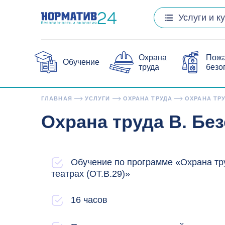
Услуги и к
Охрана
Пож
Обучение
труда
безо
ГЛАВНАЯ
УСЛУГИ
ОХРАНА ТРУДА
ОХРАНА ТРУ
Охрана труда В. Бе
Обучение по программе «Охрана тр
театрах (ОТ.В.29)»
16 часов