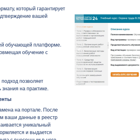
рмату, который гарантирует
одтверждение вашей
шей обучающей платформе.
совмещая обучение с
 подход позволяет
 знания на практике.
менты
амена на портале. После
м ваши данные в реестр
ваивается уникальный
ормляется и выдается
руда с внесенным в него