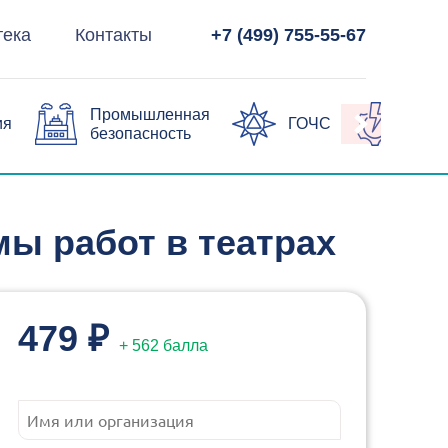
тека
Контакты
+7 (499) 755-55-67
Промышленная
ия
ГОЧС
Элек
безопасность
ы работ в театрах
479 ₽
+ 562 балла