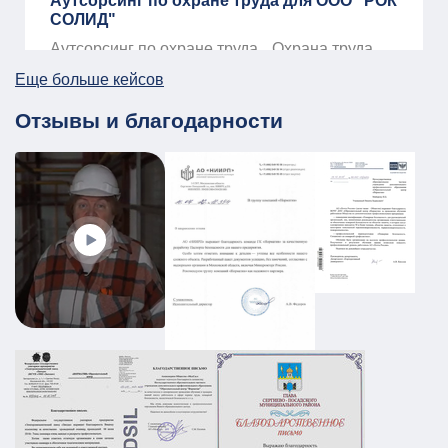
Аутсорсинг по охране труда для ООО "РОК
СОЛИД"
Аутсорсинг по охране труда
Охрана труда
01.01.2026
ПОДРОБНЕЕ
Еще больше кейсов
Отзывы и благодарности
ПЛДЧС для МБУ ДО «Образовательный
центр «Смена»
ГО и ЧС
ПДЛЧС
19.08.2025
ПОДРОБНЕЕ
Промышленный объект РТИ:
категорирование, Ситуационный план и
Плана охраны объекта
АТЗ
Паспорт АТЗ
Паспорт безопасности
Постановление Правительства №258
01.03.2026
ПОДРОБНЕЕ