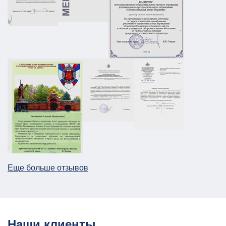
ПЛДЧС для ООО "НС-Ойл"
ГО и ЧС
ПДЛЧС
19.08.2025
ПОДРОБНЕЕ
Паспорт безопасности для предприятия
НПП в г. Москва
АТЗ
Паспорт АТЗ
Паспорт безопасности
Постановление Правительства №258
26.12.2025
ПОДРОБНЕЕ
Еще больше отзывов
План ГО для Службы речного транспорта
ГО и ЧС
План ГО ЧС
13.08.2025
ПОДРОБНЕЕ
Наши клиенты