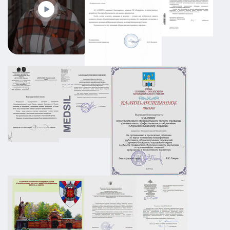
19.08.2025
ПОДРОБНЕЕ
Промышленный объект РТИ:
категорирование, Ситуационный план и
Плана охраны объекта
АТЗ
Паспорт АТЗ
Паспорт безопасности
Постановление Правительства №258
01.03.2026
ПОДРОБНЕЕ
ПЛДЧС для ООО "НС-Ойл"
ГО и ЧС
ПДЛЧС
19.08.2025
ПОДРОБНЕЕ
Паспорт безопасности для предприятия
НПП в г. Москва