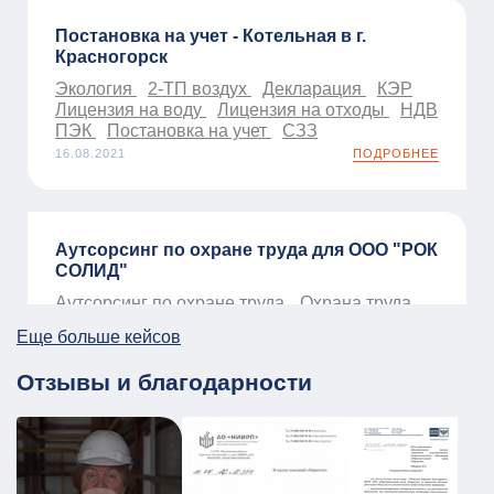
Постановка на учет - Котельная в г.
Красногорск
Экология
2-ТП воздух
Декларация
КЭР
Лицензия на воду
Лицензия на отходы
НДВ
ПЭК
Постановка на учет
СЗЗ
16.08.2021
ПОДРОБНЕЕ
Аутсорсинг по охране труда для ООО "РОК
СОЛИД"
Аутсорсинг по охране труда
Охрана труда
01.01.2026
ПОДРОБНЕЕ
Еще больше кейсов
Отзывы и благодарности
ПЛДЧС для МБУ ДО «Образовательный
центр «Смена»
ГО и ЧС
ПДЛЧС