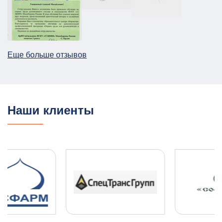
АТЗ
Паспорт АТЗ
Паспорт безопасности
Постановление Правительства №258
26.12.2025
ПОДРОБНЕЕ
Еще больше отзывов
План ГО для Службы речного транспорта
ГО и ЧС
План ГО ЧС
13.08.2025
ПОДРОБНЕЕ
Наши клиенты
ПЛДЧС для ООО "НОВОТЭК"
ГО и ЧС
ПДЛЧС
04.08.2025
ПОДРОБНЕЕ