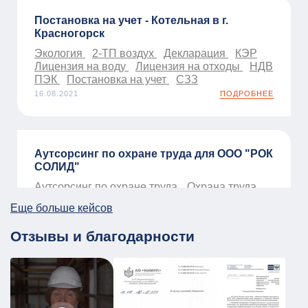
Постановка на учет - Котельная в г.
Красногорск
Экология
2-ТП воздух
Декларация
КЭР
Лицензия на воду
Лицензия на отходы
НДВ
ПЭК
Постановка на учет
СЗЗ
16.08.2021
ПОДРОБНЕЕ
Аутсорсинг по охране труда для ООО "РОК
СОЛИД"
Аутсорсинг по охране труда
Охрана труда
01.01.2026
ПОДРОБНЕЕ
Еще больше кейсов
Отзывы и благодарности
ПЛДЧС для МБУ ДО «Образовательный
центр «Смена»
ГО и ЧС
ПДЛЧС