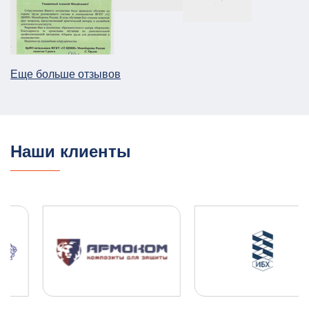
АТЗ
Паспорт АТЗ
Паспорт безопасности
Постановление Правительства №258
26.12.2025
ПОДРОБНЕЕ
Еще больше отзывов
План ГО для Службы речного транспорта
ГО и ЧС
План ГО ЧС
13.08.2025
ПОДРОБНЕЕ
Наши клиенты
ПЛДЧС для ООО "НОВОТЭК"
ГО и ЧС
ПДЛЧС
04.08.2025
ПОДРОБНЕЕ