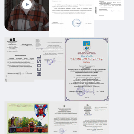
19.08.2025
ПОДРОБНЕЕ
Промышленный объект РТИ:
категорирование, Ситуационный план и
Плана охраны объекта
АТЗ
Паспорт АТЗ
Паспорт безопасности
Постановление Правительства №258
01.03.2026
ПОДРОБНЕЕ
ПЛДЧС для ООО "НС-Ойл"
ГО и ЧС
ПДЛЧС
19.08.2025
ПОДРОБНЕЕ
Паспорт безопасности для предприятия
НПП в г. Москва