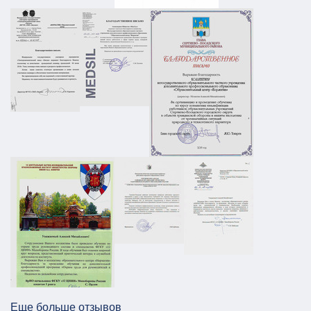
Плана охраны объекта
АТЗ
Паспорт АТЗ
Паспорт безопасности
Постановление Правительства №258
01.03.2026
ПОДРОБНЕЕ
ПЛДЧС для ООО "НС-Ойл"
ГО и ЧС
ПДЛЧС
19.08.2025
ПОДРОБНЕЕ
Паспорт безопасности для предприятия
НПП в г. Москва
АТЗ
Паспорт АТЗ
Паспорт безопасности
Постановление Правительства №258
26.12.2025
ПОДРОБНЕЕ
Еще больше отзывов