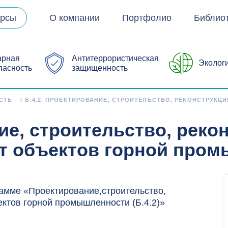
урсы
О компании
Портфолио
Библио
арная
Антитеррористическая
Эколог
пасность
защищенность
СТЬ
Б.4.2. ПРОЕКТИРОВАНИЕ, СТРОИТЕЛЬСТВО, РЕКОНСТРУКЦ
ие, строительство, реко
т объектов горной про
мме «Проектирование,строительство,
ектов горной промышленности (Б.4.2)»