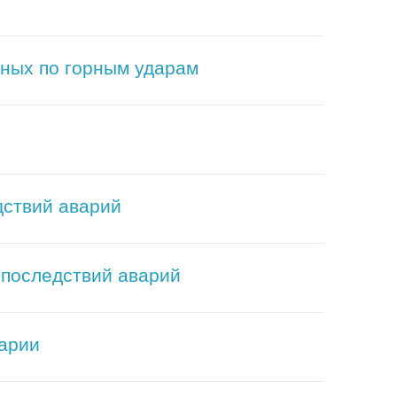
сных по горным ударам
дствий аварий
 последствий аварий
варии