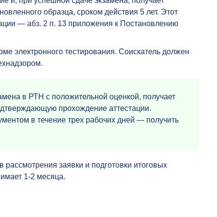
е и, при успешной сдаче экзамена, получает
овленного образца, сроком действия 5 лет. Этот
тации — абз. 2 п. 13 приложения к Постановлению
орме электронного тестирования. Соискатель должен
технадзором.
замена в РТН с положительной оценкой, получает
подтверждающую прохождение аттестации.
ументом в течение трех рабочих дней — получить
в рассмотрения заявки и подготовки итоговых
имает 1-2 месяца.