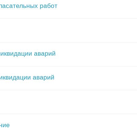
пасательных работ
ликвидации аварий
ликвидации аварий
ние