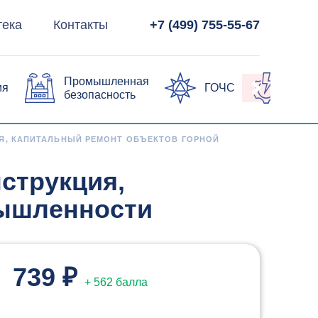
тека
Контакты
+7 (499) 755-55-67
Промышленная
ия
ГОЧС
Элек
безопасность
ИЯ, КАПИТАЛЬНЫЙ РЕМОНТ ОБЪЕКТОВ ГОРНОЙ
нструкция,
мышленности
739 ₽
+ 562 балла