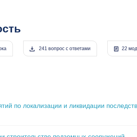
ость
ока
241 вопрос с ответами
22 мо
ятий по локализации и ликвидации последст
ри строительстве подземных сооружений