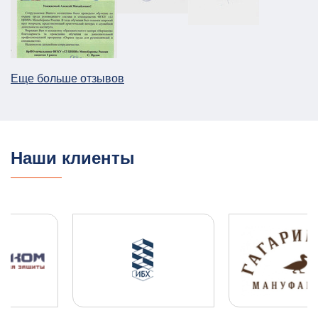
АТЗ
Паспорт АТЗ
Паспорт безопасности
Постановление Правительства №258
26.12.2025
ПОДРОБНЕЕ
Еще больше отзывов
План ГО для Службы речного транспорта
ГО и ЧС
План ГО ЧС
13.08.2025
ПОДРОБНЕЕ
Наши клиенты
ПЛДЧС для ООО "НОВОТЭК"
ГО и ЧС
ПДЛЧС
04.08.2025
ПОДРОБНЕЕ