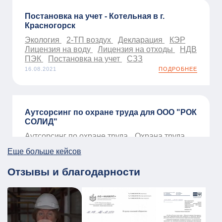
Постановка на учет - Котельная в г.
Красногорск
Экология
2-ТП воздух
Декларация
КЭР
Лицензия на воду
Лицензия на отходы
НДВ
ПЭК
Постановка на учет
СЗЗ
16.08.2021
ПОДРОБНЕЕ
Аутсорсинг по охране труда для ООО "РОК
СОЛИД"
Аутсорсинг по охране труда
Охрана труда
01.01.2026
ПОДРОБНЕЕ
Еще больше кейсов
Отзывы и благодарности
ПЛДЧС для МБУ ДО «Образовательный
центр «Смена»
ГО и ЧС
ПДЛЧС