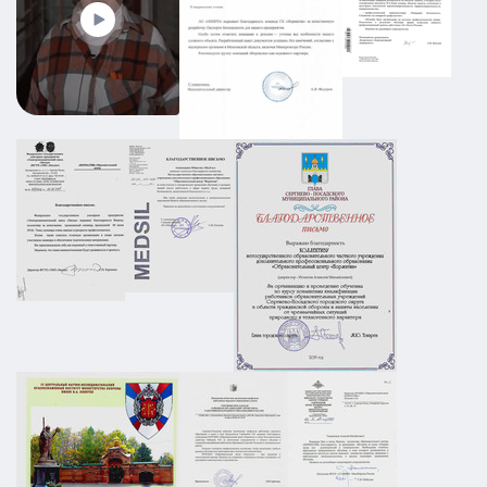
19.08.2025
ПОДРОБНЕЕ
Промышленный объект РТИ:
категорирование, Ситуационный план и
Плана охраны объекта
АТЗ
Паспорт АТЗ
Паспорт безопасности
Постановление Правительства №258
01.03.2026
ПОДРОБНЕЕ
ПЛДЧС для ООО "НС-Ойл"
ГО и ЧС
ПДЛЧС
19.08.2025
ПОДРОБНЕЕ
Паспорт безопасности для предприятия
НПП в г. Москва