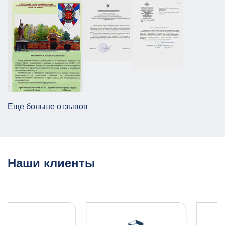
Паспорт безопасности для предприятия
НПП в г. Москва
АТЗ
Паспорт АТЗ
Паспорт безопасности
Постановление Правительства №258
26.12.2025
ПОДРОБНЕЕ
Еще больше отзывов
План ГО для Службы речного транспорта
ГО и ЧС
План ГО ЧС
13.08.2025
ПОДРОБНЕЕ
Наши клиенты
ПЛДЧС для ООО "НОВОТЭК"
ГО и ЧС
ПДЛЧС
04.08.2025
ПОДРОБНЕЕ