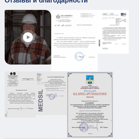
Отзывы и благодарности
ПЛДЧС для МБУ ДО «Образовательный
центр «Смена»
ГО и ЧС
ПДЛЧС
19.08.2025
ПОДРОБНЕЕ
Промышленный объект РТИ:
категорирование, Ситуационный план и
Плана охраны объекта
АТЗ
Паспорт АТЗ
Паспорт безопасности
Постановление Правительства №258
01.03.2026
ПОДРОБНЕЕ
ПЛДЧС для ООО "НС-Ойл"
ГО и ЧС
ПДЛЧС
19.08.2025
ПОДРОБНЕЕ