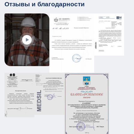
Отзывы и благодарности
ПЛДЧС для МБУ ДО «Образовательный
центр «Смена»
ГО и ЧС
ПДЛЧС
19.08.2025
ПОДРОБНЕЕ
Промышленный объект РТИ:
категорирование, Ситуационный план и
Плана охраны объекта
АТЗ
Паспорт АТЗ
Паспорт безопасности
Постановление Правительства №258
01.03.2026
ПОДРОБНЕЕ
ПЛДЧС для ООО "НС-Ойл"
ГО и ЧС
ПДЛЧС