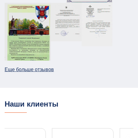
19.08.2025
ПОДРОБНЕЕ
Паспорт безопасности для предприятия
НПП в г. Москва
АТЗ
Паспорт АТЗ
Паспорт безопасности
Постановление Правительства №258
26.12.2025
ПОДРОБНЕЕ
Еще больше отзывов
План ГО для Службы речного транспорта
ГО и ЧС
План ГО ЧС
13.08.2025
ПОДРОБНЕЕ
Наши клиенты
ПЛДЧС для ООО "НОВОТЭК"
ГО и ЧС
ПДЛЧС