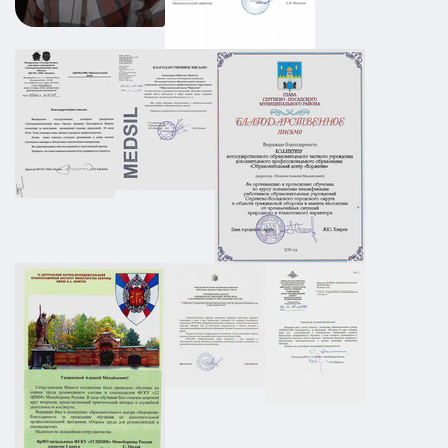
Промышленный объект РТИ:
категорирование, Ситуационный план и
Плана охраны объекта
АТЗ
Паспорт АТЗ
Паспорт безопасности
Постановление Правительства №258
01.03.2026
ПОДРОБНЕЕ
ПЛДЧС для ООО "НС-Ойл"
ГО и ЧС
ПДЛЧС
19.08.2025
ПОДРОБНЕЕ
Паспорт безопасности для предприятия
НПП в г. Москва
АТЗ
Паспорт АТЗ
Паспорт безопасности
Постановление Правительства №258
26.12.2025
ПОДРОБНЕЕ