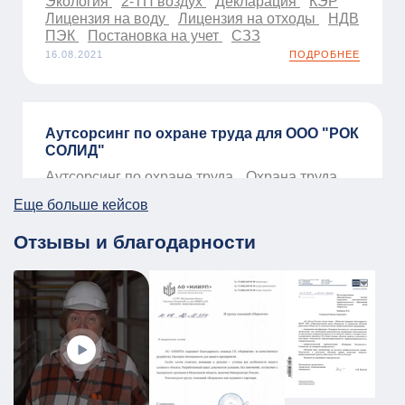
Экология
2-ТП воздух
Декларация
КЭР
Лицензия на воду
Лицензия на отходы
НДВ
ПЭК
Постановка на учет
СЗЗ
16.08.2021
ПОДРОБНЕЕ
Аутсорсинг по охране труда для ООО "РОК
СОЛИД"
Аутсорсинг по охране труда
Охрана труда
01.01.2026
ПОДРОБНЕЕ
Еще больше кейсов
Отзывы и благодарности
ПЛДЧС для МБУ ДО «Образовательный
центр «Смена»
ГО и ЧС
ПДЛЧС
19.08.2025
ПОДРОБНЕЕ