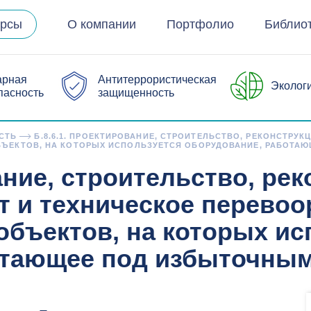
урсы
О компании
Портфолио
Библио
арная
Антитеррористическая
Эколог
пасность
защищенность
СТЬ
Б.8.6.1. ПРОЕКТИРОВАНИЕ, СТРОИТЕЛЬСТВО, РЕКОНСТРУК
ЪЕКТОВ, НА КОТОРЫХ ИСПОЛЬЗУЕТСЯ ОБОРУДОВАНИЕ, РАБОТА
ание, строительство, рек
т и техническое перево
бъектов, на которых ис
отающее под избыточны