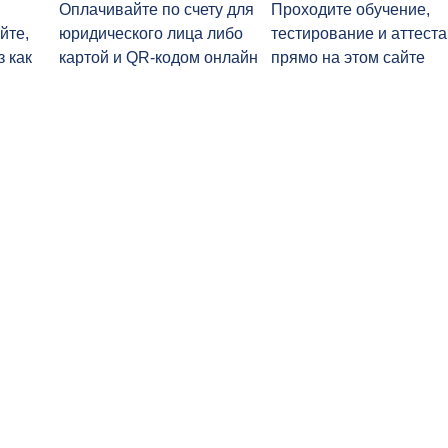
Оплачивайте по счету для
Проходите обучение,
йте,
юридического лица либо
тестирование и аттест
з как
картой и QR-кодом онлайн
прямо на этом сайте