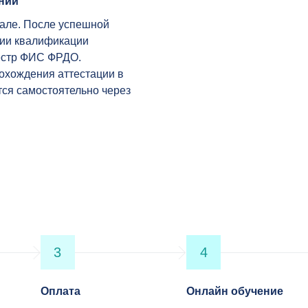
ании
тале. После успешной
нии квалификации
еестр ФИС ФРДО.
охождения аттестации в
тся самостоятельно через
3
4
Оплата
Онлайн обучение