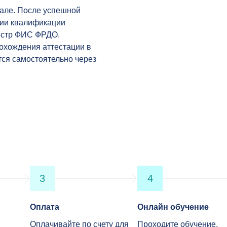
тале. После успешной
нии квалификации
еестр ФИС ФРДО.
охождения аттестации в
тся самостоятельно через
3
4
Оплата
Онлайн обучение
Оплачивайте по счету для
Проходите обучение,