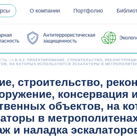
урсы
О компании
Портфолио
Библио
арная
Антитеррористическая
Эколог
пасность
защищенность
СТЬ
Б.9.2. ПРОЕКТИРОВАНИЕ, СТРОИТЕЛЬСТВО, РЕКОНСТРУКЦ
В, НА КОТОРЫХ ИСПОЛЬЗУЮТСЯ ЭСКАЛАТОРЫ В МЕТРОПОЛИТЕНА
ие, строительство, реко
оружение, консервация 
твенных объектов, на к
аторы в метрополитенах,
аж и наладка эскалаторо