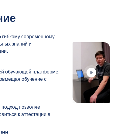
ние
о гибкому современному
ьных знаний и
ии.
шей обучающей платформе.
совмещая обучение с
 подход позволяет
виться к аттестации в
ании