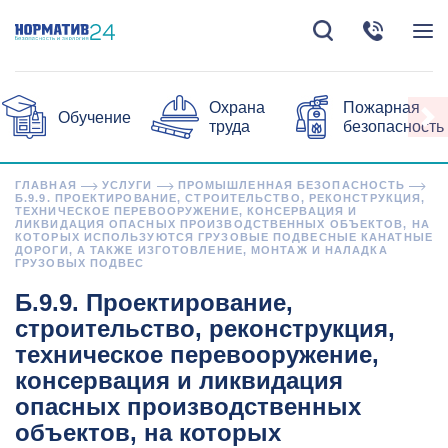
Охрана
Пожарная
Обучение
труда
безопасность
ГЛАВНАЯ
УСЛУГИ
ПРОМЫШЛЕННАЯ БЕЗОПАСНОСТЬ
Б.9.9. ПРОЕКТИРОВАНИЕ, СТРОИТЕЛЬСТВО, РЕКОНСТРУКЦИЯ,
ТЕХНИЧЕСКОЕ ПЕРЕВООРУЖЕНИЕ, КОНСЕРВАЦИЯ И
ЛИКВИДАЦИЯ ОПАСНЫХ ПРОИЗВОДСТВЕННЫХ ОБЪЕКТОВ, НА
КОТОРЫХ ИСПОЛЬЗУЮТСЯ ГРУЗОВЫЕ ПОДВЕСНЫЕ КАНАТНЫЕ
ДОРОГИ, А ТАКЖЕ ИЗГОТОВЛЕНИЕ, МОНТАЖ И НАЛАДКА
ГРУЗОВЫХ ПОДВЕС
Б.9.9. Проектирование,
строительство, реконструкция,
техническое перевооружение,
консервация и ликвидация
опасных производственных
объектов, на которых