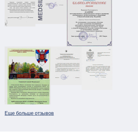
01.03.2026
ПОДРОБНЕЕ
ПЛДЧС для ООО "НС-Ойл"
ГО и ЧС
ПДЛЧС
19.08.2025
ПОДРОБНЕЕ
Паспорт безопасности для предприятия
НПП в г. Москва
АТЗ
Паспорт АТЗ
Паспорт безопасности
Постановление Правительства №258
26.12.2025
ПОДРОБНЕЕ
Еще больше отзывов
План ГО для Службы речного транспорта
ГО и ЧС
План ГО ЧС