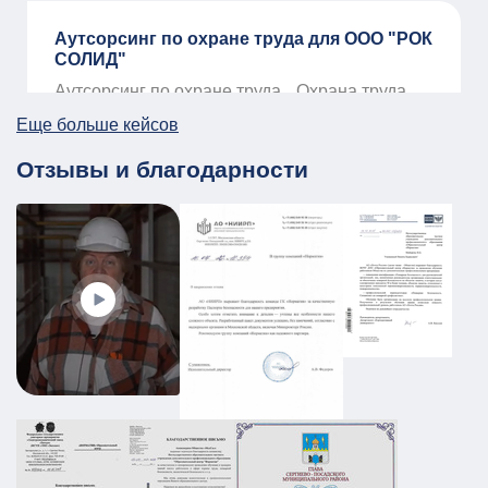
Аутсорсинг по охране труда для ООО "РОК
СОЛИД"
Аутсорсинг по охране труда
Охрана труда
01.01.2026
ПОДРОБНЕЕ
Еще больше кейсов
Отзывы и благодарности
ПЛДЧС для МБУ ДО «Образовательный
центр «Смена»
ГО и ЧС
ПДЛЧС
19.08.2025
ПОДРОБНЕЕ
Промышленный объект РТИ:
категорирование, Ситуационный план и
Плана охраны объекта
АТЗ
Паспорт АТЗ
Паспорт безопасности
Постановление Правительства №258