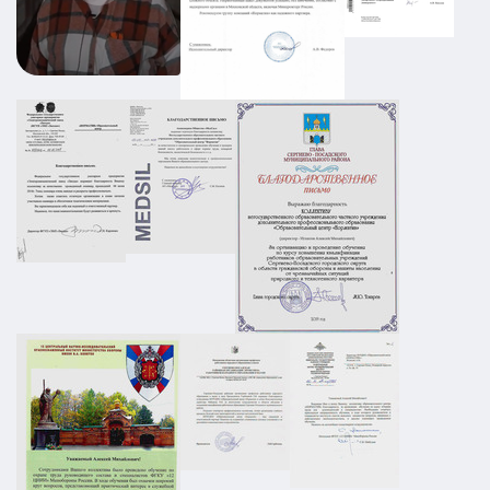
Промышленный объект РТИ:
категорирование, Ситуационный план и
Плана охраны объекта
АТЗ
Паспорт АТЗ
Паспорт безопасности
Постановление Правительства №258
01.03.2026
ПОДРОБНЕЕ
ПЛДЧС для ООО "НС-Ойл"
ГО и ЧС
ПДЛЧС
19.08.2025
ПОДРОБНЕЕ
Паспорт безопасности для предприятия
НПП в г. Москва
АТЗ
Паспорт АТЗ
Паспорт безопасности