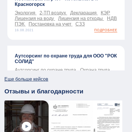
Красногорск
Экология
2-ТП воздух
Декларация
КЭР
Лицензия на воду
Лицензия на отходы
НДВ
ПЭК
Постановка на учет
СЗЗ
16.08.2021
ПОДРОБНЕЕ
Аутсорсинг по охране труда для ООО "РОК
СОЛИД"
Аутсорсинг по охране труда
Охрана труда
01.01.2026
ПОДРОБНЕЕ
Еще больше кейсов
Отзывы и благодарности
ПЛДЧС для МБУ ДО «Образовательный
центр «Смена»
ГО и ЧС
ПДЛЧС
19.08.2025
ПОДРОБНЕЕ