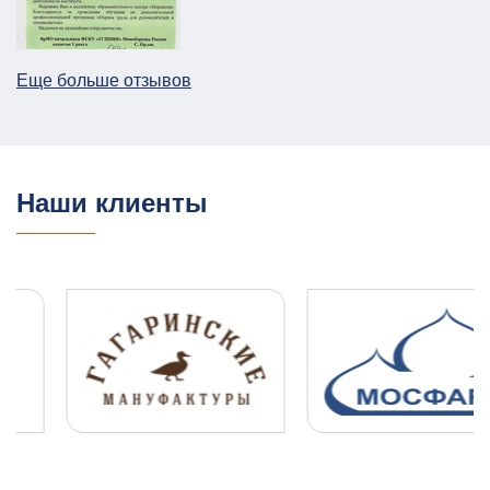
Постановление Правительства №258
26.12.2025
ПОДРОБНЕЕ
Еще больше отзывов
План ГО для Службы речного транспорта
ГО и ЧС
План ГО ЧС
13.08.2025
ПОДРОБНЕЕ
Наши клиенты
ПЛДЧС для ООО "НОВОТЭК"
ГО и ЧС
ПДЛЧС
04.08.2025
ПОДРОБНЕЕ