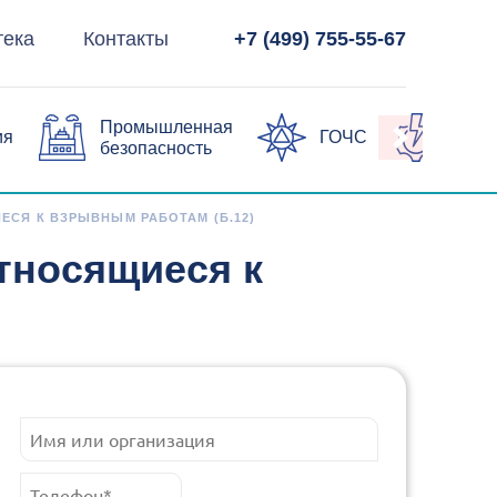
тека
Контакты
+7 (499) 755-55-67
Промышленная
ия
ГОЧС
Элек
безопасность
СЯ К ВЗРЫВНЫМ РАБОТАМ (Б.12)
тносящиеся к