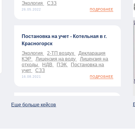
Экология
СЗЗ
26.05.2022
ПОДРОБНЕЕ
Постановка на учет - Котельная в г.
Красногорск
Экология
2-ТП воздух
Декларация
КЭР
Лицензия на воду
Лицензия на
отходы
НДВ
ПЭК
Постановка на
учет
СЗЗ
16.08.2021
ПОДРОБНЕЕ
Аутсорсинг по охране труда для ООО
Еще больше кейсов
"РОК СОЛИД"
Аутсорсинг по охране труда
Охрана
труда
01.01.2026
ПОДРОБНЕЕ