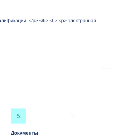
ификации; </p> </li> <li> <p> электронная
5
Документы