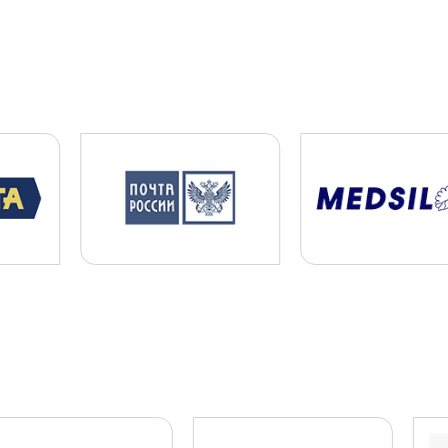
ПЛДЧС для МБУ ДО
«Образовательный центр «Смена»
ГО и ЧС
ПДЛЧС
19.08.2025
ПОДРОБНЕЕ
Промышленный объект РТИ:
категорирование, Ситуационный
план и Плана охраны объекта
АТЗ
Паспорт АТЗ
Паспорт
безопасности
Постановление
Правительства №258
01.03.2026
ПОДРОБНЕЕ