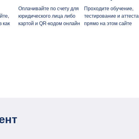
Оплачивайте по счету для
Проходите обучение,
йте,
юридического лица либо
тестирование и аттест
з как
картой и QR-кодом онлайн
прямо на этом сайте
ент