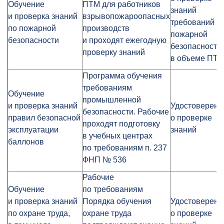
Обучение
ПТМ для работников
знаний
и проверка знаний
взрывопожароопасных
требований
по пожарной
производств
пожарной
безопасности
и проходят ежегодную
безопасности
проверку знаний
в объеме ПТ
Программа обучения
требованиям
Обучение
промышленной
и проверка знаний
Удостоверени
безопасности. Рабочие
правил безопасной
о проверке
проходят подготовку
эксплуатации
знаний
в учебных центрах
баллонов
по требованиям п. 237
ФНП № 536
Рабочие
Обучение
по требованиям
и проверка знаний
Порядка обучения
Удостоверени
по охране труда,
охране труда
о проверке