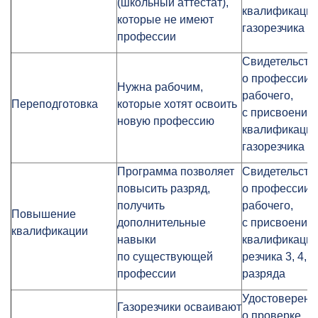
(школьный аттестат),
квалификаци
которые не имеют
газорезчика
профессии
Свидетельств
о профессии
Нужна рабочим,
рабочего,
Переподготовка
которые хотят освоить
с присвоение
новую профессию
квалификаци
газорезчика
Программа позволяет
Свидетельств
повысить разряд,
о профессии
получить
рабочего,
Повышение
дополнительные
с присвоение
квалификации
навыки
квалификаци
по существующей
резчика 3, 4, 5
профессии
разряда
Удостоверени
Газорезчики осваивают
о проверке