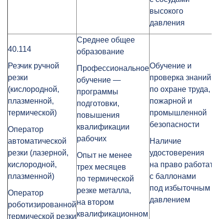
высокого
давления
Среднее общее
40.114
образование
Резчик ручной
Обучение и
Профессиональное
резки
проверка знаний
обучение —
(кислородной,
по охране труда,
программы
плазменной,
пожарной и
подготовки,
термической)
промышленной
повышения
безопасности
квалификации
Оператор
рабочих
автоматической
Наличие
резки (лазерной,
удостоверения
Опыт не менее
кислородной,
на право работать
трех месяцев
плазменной)
с баллонами
по термической
под избыточным
резке металла,
Оператор
давлением
на втором
роботизированной
квалификационном
термической резки