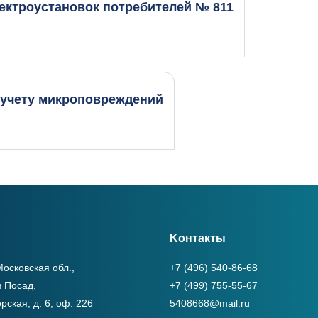
ектроустановок потребителей № 811
 учету микроповреждений
Kонтакты
осковская обл.,
+7 (496) 540-86-68
в Посад,
+7 (499) 755-55-67
рская, д. 6, оф. 226
5408668@mail.ru