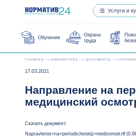
Услуги и к
Охрана
Пож
Обучение
труда
безо
ГЛАВНАЯ
БИБЛИОТЕКА
ДОКУМЕНТЫ
НАПРАВЛ
17.03.2021
Направление на пе
медицинский осмот
Скачать документ:
Napravlenie+na+periodicheskijj+medosmotr.rtf (0.