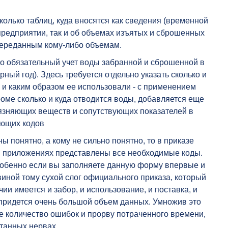
олько таблиц, куда вносятся как сведения (временной
предприятии, так и об объемах изъятых и сброшенных
переданным кому-либо объемам.
то обязательный учет воды забранной и сброшенной в
ный год). Здесь требуется отдельно указать сколько и
а и каким образом ее использовали - с применением
роме сколько и куда отводится воды, добавляется еще
рязняющих веществ и сопутствующих показателей в
ующих кодов
ы понятно, а кому не сильно понятно, то в приказе
 в приложениях представлены все необходимые коды.
особенно если вы заполняете данную форму впервые и
виной тому сухой слог официального приказа, который
чии имеется и забор, и использование, и поставка, и
 придется очень большой объем данных. Умножив это
е количество ошибок и прорву потраченного времени,
отанных нервах.