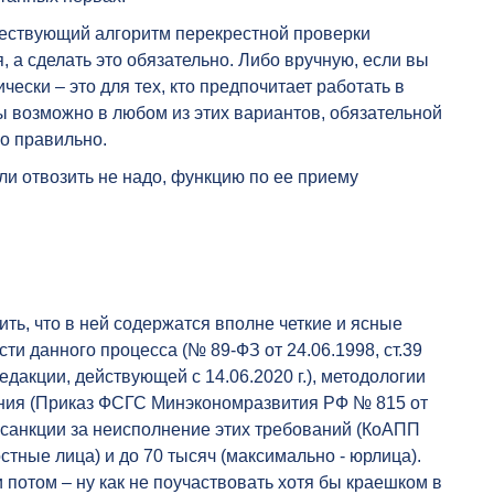
ществующий алгоритм перекрестной проверки
 а сделать это обязательно. Либо вручную, если вы
ески – это для тех, кто предпочитает работать в
 возможно в любом из этих вариантов, обязательной
ло правильно.
ли отвозить не надо, функцию по ее приему
ть, что в ней содержатся вполне четкие и ясные
ти данного процесса (№ 89-ФЗ от 24.06.1998, ст.39
едакции, действующей с 14.06.2020 г.), методологии
ния (Приказ ФСГС Минэкономразвития РФ № 815 от
е санкции за неисполнение этих требований (КоАПП
остные лица) и до 70 тысяч (максимально - юрлица).
 потом – ну как не поучаствовать хотя бы краешком в