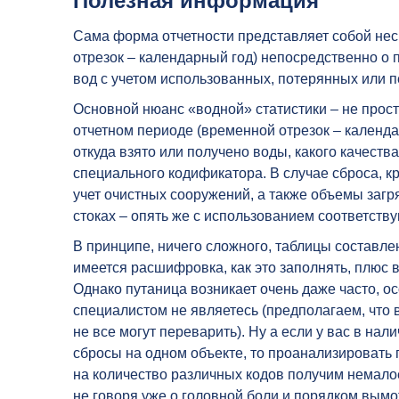
Полезная информация
Сама форма отчетности представляет собой неск
отрезок – календарный год) непосредственно о 
вод с учетом использованных, потерянных или 
Основной нюанс «водной» статистики – не прос
отчетном периоде (временной отрезок – календар
откуда взято или получено воды, какого качеств
специального кодификатора. В случае сброса, к
учет очистных сооружений, а также объемы заг
стоках – опять же с использованием соответств
В принципе, ничего сложного, таблицы составлен
имеется расшифровка, как это заполнять, плюс
Однако путаница возникает очень даже часто, 
специалистом не являетесь (предполагаем, что 
не все могут переварить). Ну а если у вас в нали
сбросы на одном объекте, то проанализировать
на количество различных кодов получим немало
не говоря уже о головной боли и порядком вым