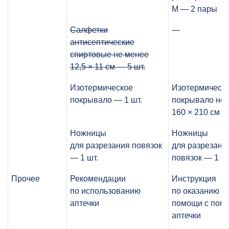
М — 2 пары
Салфетки
—
антисептические
спиртовые не менее
12,5 × 11 см — 5 шт.
Изотермическое
Изотермическ
покрывало — 1 шт.
покрывало не 
160 × 210 см —
Ножницы
Ножницы
для разрезания повязок
для разрезани
— 1 шт.
повязок — 1 шт
Прочее
Рекомендации
Инструкция
по использованию
по оказанию п
аптечки
помощи с пом
аптечки