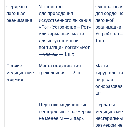
Сердечно-
Устройство
Одноразовая 
легочная
для проведения
для сердечно-
реанимация
искусственного дыхания
легочной
«Рот - Устройство – Рот»
реанимации «Р
или
карманная маска
Устройство – 
для искусственной
1 шт.
вентиляции легких
«Рот
– маска»
— 1 шт.
Прочие
Маска медицинская
Маска
медицинские
трехслойная —
2 шт.
хирургическая/
изделия
лицевая
одноразовая 
шт.
Перчатки медицинские
Перчатки
нестерильные размером
медицинские
не менее М — 2 пары
нестерильные
размером не 