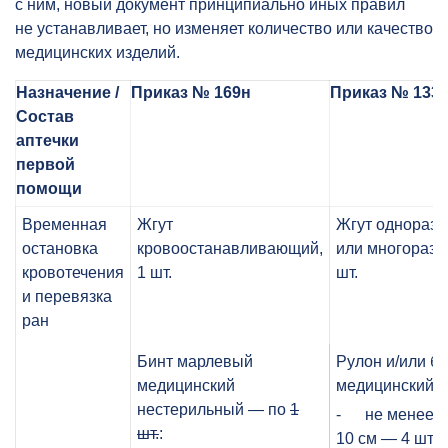
с ним, новый документ принципиально иных правил
не устанавливает, но изменяет количество или качество
медицинских изделий.
Назначение /
Приказ № 169н
Приказ № 133
Состав
аптечки
первой
помощи
Временная
Жгут
Жгут однораз
остановка
кровоостанавливающий,
или многоразо
кровотечения
1 шт.
шт.
и перевязка
ран
Бинт марлевый
Рулон и/или би
медицинский
медицинский:
нестерильный — по
1
- не менее 5
шт.
:
10 см — 4 шт.;