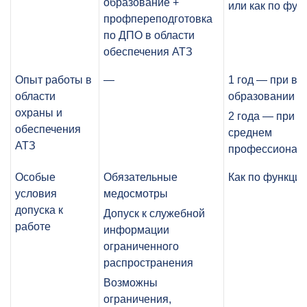
образование +
или как по фун
профпереподготовка
по ДПО в области
обеспечения АТЗ
Опыт работы в
—
1 год — при в
области
образовании
охраны и
2 года — при
обеспечения
среднем
АТЗ
профессионал
Особые
Обязательные
Как по функции
условия
медосмотры
допуска к
Допуск к служебной
работе
информации
ограниченного
распространения
Возможны
ограничения,