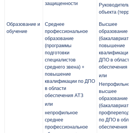
защищенности
Руководитель
объекта (терри
Образование и
Среднее
Высшее
обучение
профессиональное
образование
образование
(бакалавриат) 
(программы
повышение
подготовки
квалификации 
специалистов
ДПО в области
среднего звена) +
обеспечения А
повышение
или
квалификации по ДПО
Непрофильное
в области
высшее
обеспечения АТЗ
образование
или
(бакалавриат) 
непрофильное
профпереподго
среднее
по ДПО в обла
профессиональное
обеспечения А