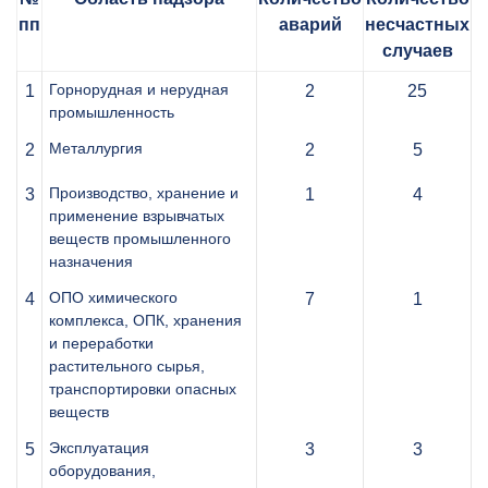
пп
аварий
несчастных
случаев
Горнорудная и нерудная
1
2
25
промышленность
Металлургия
2
2
5
Производство, хранение и
3
1
4
применение взрывчатых
веществ промышленного
назначения
ОПО химического
4
7
1
комплекса, ОПК, хранения
и переработки
растительного сырья,
транспортировки опасных
веществ
Эксплуатация
5
3
3
оборудования,