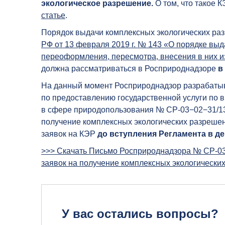
экологическое разрешение.
О том, что такое К
статье
.
Порядок выдачи комплексных экологических р
РФ от 13 февраля 2019 г. № 143 «О порядке выд
переоформления, пересмотра, внесения в них и
должна рассматриваться в Росприроднадзоре
в
На данный момент Росприроднадзор разрабаты
по предоставлению государственной услуги по 
в сфере природопользования № СР-03−02−31/13 
получение комплексных экологических разреше
заявок на КЭР
до вступления Регламента в де
>>> Скачать Письмо Росприроднадзора № СР-03−
заявок на получение комплексных экологически
У вас остались вопросы?