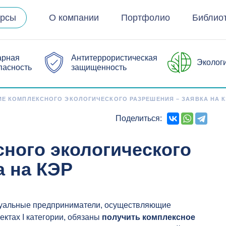
урсы
О компании
Портфолио
Библио
арная
Антитеррористическая
Эколог
пасность
защищенность
Е КОМПЛЕКСНОГО ЭКОЛОГИЧЕСКОГО РАЗРЕШЕНИЯ – ЗАЯВКА НА К
Поделиться:
ного экологического
а на КЭР
дуальные предприниматели, осуществляющие
ектах I категории, обязаны
получить комплексное