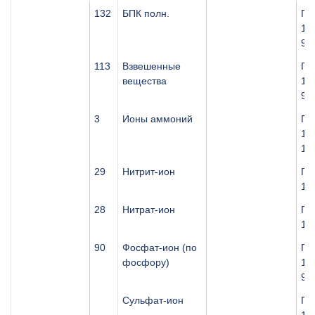
132
БПК полн.
ПН
14.
97
113
Взвешенные
ПН
вещества
14.
97
3
Ионы аммоний
ПН
14.
10
29
Нитрит-ион
ПН
14.
28
Нитрат-ион
ПН
14.
90
Фосфат-ион (по
ПН
фосфору)
14.
97
Сульфат-ион
ПН