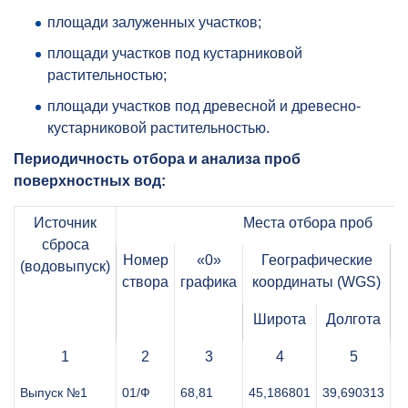
площади залуженных участков;
площади участков под кустарниковой
растительностью;
площади участков под древесной и древесно-
кустарниковой растительностью.
Периодичность отбора и анализа проб
поверхностных вод:
Источник
Места отбора проб
сброса
Номер
«0»
Географические
(водовыпуск)
створа
графика
координаты (WGS)
Широта
Долгота
1
2
3
4
5
Выпуск №1
01/Ф
68,81
45,186801
39,690313
Ф