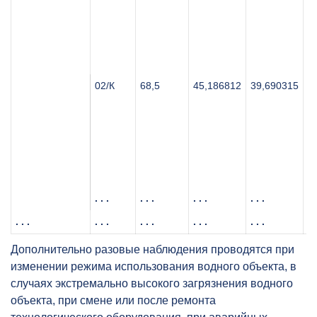
р
в
т
м
в
02/К
68,5
45,186812
39,690315
К
с
р
н
т
м
в
. . .
. . .
. . .
. . .
. .
. . .
. . .
. . .
. . .
. . .
. .
Дополнительно разовые наблюдения проводятся при
изменении режима использования водного объекта, в
случаях экстремально высокого загрязнения водного
объекта, при смене или после ремонта