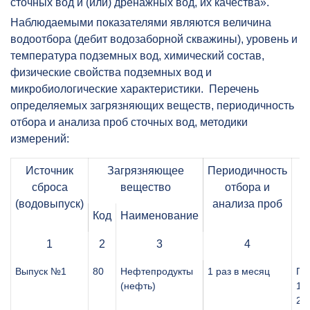
сточных вод и (или) дренажных вод, их качества».
Наблюдаемыми показателями являются величина
водоотбора (дебит водозаборной скважины), уровень и
температура подземных вод, химический состав,
физические свойства подземных вод и
микробиологические характеристики. Перечень
определяемых загрязняющих веществ, периодичность
отбора и анализа проб сточных вод, методики
измерений:
Источник
Загрязняющее
Периодичность
сброса
вещество
отбора и
(водовыпуск)
анализа проб
и
Код
Наименование
1
2
3
4
Выпуск №1
80
Нефтепродукты
1 раз в месяц
ПН
(нефть)
14.
20